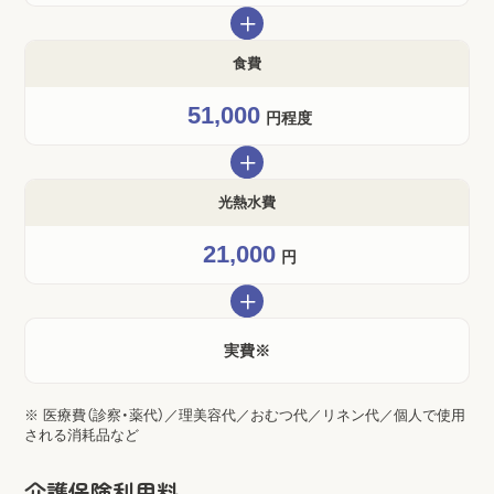
＋
食費
51,000
円程度
＋
光熱水費
21,000
円
＋
実費※
※ 医療費（診察・薬代）／理美容代／おむつ代／リネン代／個人で使用
される消耗品など
介護保険利用料