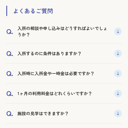
よくあるご質問
入所の相談や申し込みはどうすればよいでしょ
Q.
うか？
A.
施設へ直接お電話いただくか、
こちら
の申し込みフォ
Q.
入所するのに条件はありますか？
ームへ入力いただき送信してください。担当者が対応
させていただきます。ケアマネジャーからのご連絡に
A.
グループホームへの入居条件は以下の通りです。
も対応いたします。
Q.
入所時に入所金や一時金は必要ですか？
・要支援2または要介護1～要介護5の介護認定を受けた
方。
A.
敷金として15万円をお預かりします。退居の際には入
・認知症の診断を受けている方。
Q.
1ヶ月の利用料金はどれくらいですか？
居期間や原状回復の費用や未払い家賃に応じて返還さ
・常時医療機関等において治療する必要がない方。
せていただきます。
・少人数による共同生活を営むことに支障がない方。
A.
介護度や年間の収入（年金等）に応じて金額が異なりま
Q.
・広島市に住民票がある方。
施設の見学はできますか？
す。施設へ問合せいただけますと介護保険証、負担限度
額認定証、負担割合証の内容により試算させていただ
A.