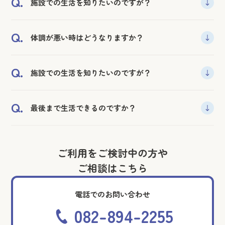
Q.
施設での生活を知りたいのですが？
だしお食事やお薬の準備がありますので必ず、事前に
ご連絡いただくようお願いしています。また、その日の
A.
お電話でお問い合わせいただきましたら、どのように
ご本人の体調により、可能かどうかを判断させていた
Q.
体調が悪い時はどうなりますか？
お過ごしかご様子をお伝えいたします。
だきます。
A.
医師、看護師は常駐していません。体調が悪くなった際
Q.
施設での生活を知りたいのですが？
は、訪問看護、かかりつけ医や協力医療機関、家族と連
携をし対応していきます。
A.
お電話でお問い合わせいただきましたら、どのように
Q.
最後まで生活できるのですか？
お過ごしかご様子をお伝えいたします。
A.
介護保険制度で運営されているため、介護認定で要支
援１や自立と認定されれば退去していただくことにな
ご利用をご検討中の方や
ります。また、長期の入院や特別な医療行為が発生する
ご相談はこちら
場合なども退所いただく場合があります。
また、重度化しても、できる限り支援はしていきます
電話でのお問い合わせ
が、当施設での対応が難しくなってくれば、その都度ご
082-894-2255
相談させていただきます。