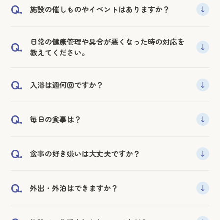
できます。予めお電話にて予約くださいませ。
きます。
Q.
施設の催しものやイベントはありますか？
A.
敬老会、クリスマス会など季節の行事を開催していま
日常の健康管理や具合が悪くなった時の対応を
Q.
す。また、日々のレクリエーションを実施したり、地域
教えてください。
のボランティアによるイベントを開催しています。
A.
日常的な健康維持や病気などの早期発見のために、協
Q.
入浴は週何回ですか？
力医療機関と連携をとりながら、入居者様の健康をサ
ポートしております。夜間時を含めた緊急時にも対応
A.
原則週２回です。体調に応じて清拭させていただきま
協力いただけるような体制を整えております。
Q.
毎日の食事は？
す。
A.
当法人で調理したお食事を召し上がっていただきま
Q.
食事の好き嫌いは大丈夫ですか？
す。
管理栄養士の管理のもと普通食以外にも、お体の状態
A.
アレルギーや嫌いな食材等は代替料理を許される範囲
にあわせて糖尿病や腎臓病などの食事の内容と形態で
Q.
外出・外泊はできますか？
でご提供しますのでご相談ください。 なるべく最後ま
提供させていただきます。
で自分の口で食べれる幸せが叶うように管理栄養士中
A.
もちろん、外出・外泊はご自由にしていただけます。た
心に工夫します。