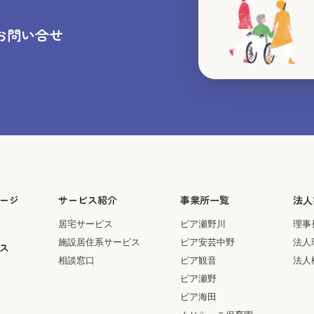
のお問い合せ
ージ
サービス紹介
事業所一覧
法人
居宅サービス
ピア瀬野川
理事
施設居住系サービス
ピア安芸中野
法人
ス
相談窓口
ピア観音
法人
ピア瀬野
ピア海田