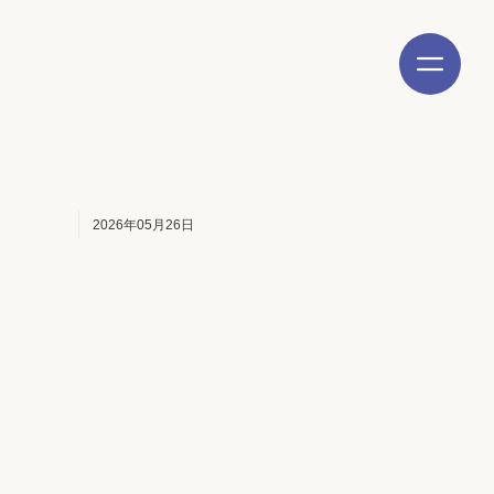
2026年05月26日
スセンターれんげ
スセンター安芸中野
訪問介護事業所
リテーションピア観音
能型居宅介護海田じらく房