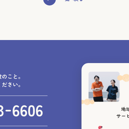
設のこと。
ください。
-
3
6606
地
サー